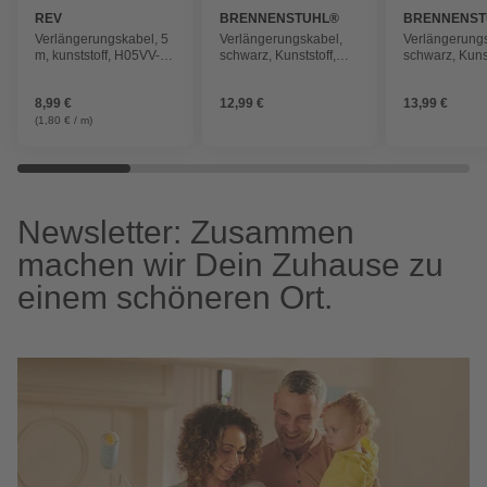
REV
BRENNENSTUHL®
BRENNENST
Verlängerungskabel, 5
Verlängerungskabel,
Verlängerung
m, kunststoff, H05VV-F
schwarz, Kunststoff,
schwarz, Kunst
3G1,5, weiss
Länge: 3 m
Länge: 5 m
8,99 €
12,99 €
13,99 €
(1,80 € / m)
Newsletter: Zusammen
machen wir Dein Zuhause zu
einem schöneren Ort.