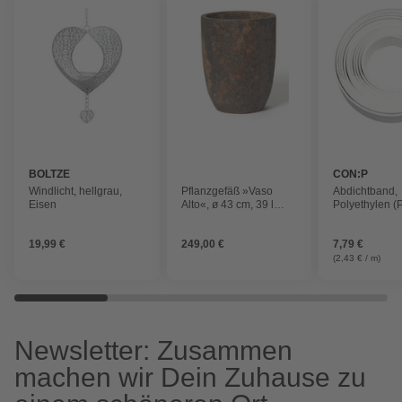
BOLTZE
CON:P
Windlicht, hellgrau,
Pflanzgefäß »Vaso
Abdichtband,
Eisen
Alto«, ø 43 cm, 39 l
Polyethylen (
Fassungsvermögen
19,99 €
249,00 €
7,79 €
(2,43 € / m)
Newsletter: Zusammen
machen wir Dein Zuhause zu