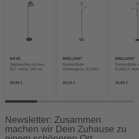
NÄVE
BRILLIANT
BRILLIANT
Stehleuchte »Korie«,
Deckenfluter
Deckenfluter 
E27, Höhe: 140 cm
»Darlington«, E14/E27,
E14/E27, Höh
Höhe: 178 cm
89,99 €
35,00 €
34,99 €
Newsletter: Zusammen
machen wir Dein Zuhause zu
einem schöneren Ort.