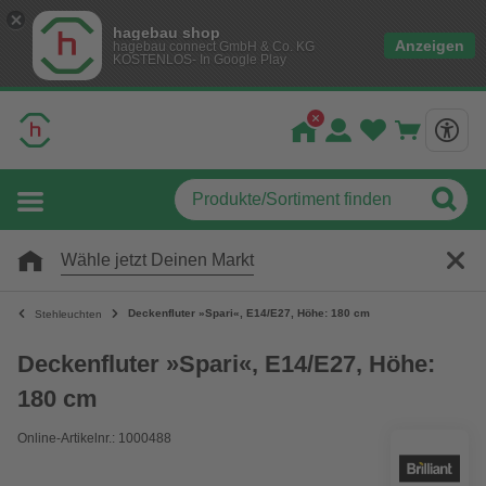
hagebau shop
Anzeigen
hagebau connect GmbH & Co. KG
KOSTENLOS- In Google Play
Wähle jetzt Deinen Markt
Deckenfluter »Spari«, E14/E27, Höhe: 180 cm
Stehleuchten
Deckenfluter »Spari«, E14/E27, Höhe:
180 cm
Online-Artikelnr.: 1000488