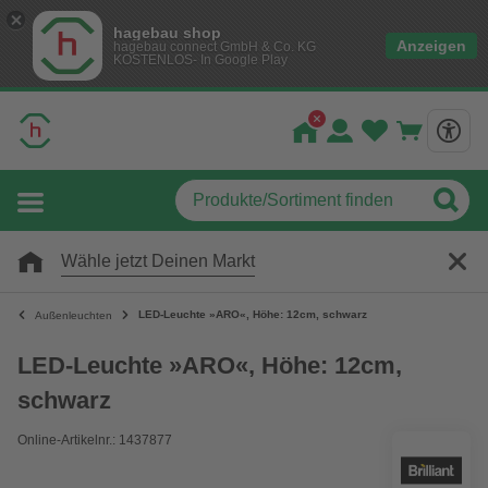
hagebau shop
Anzeigen
hagebau connect GmbH & Co. KG
KOSTENLOS- In Google Play
Wähle jetzt Deinen Markt
LED-Leuchte »ARO«, Höhe: 12cm, schwarz
Außenleuchten
LED-Leuchte »ARO«, Höhe: 12cm,
schwarz
Online-Artikelnr.: 1437877