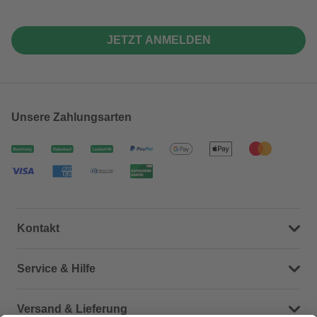
JETZT ANMELDEN
Unsere Zahlungsarten
Kontakt
Dein Kontakt zu uns
Service & Hilfe
Häufige Fragen (FAQ)
Versand & Lieferung