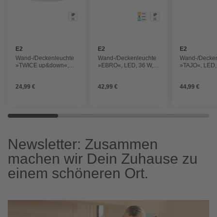
E2
E2
E2
Wand-/Deckenleuchte
Wand-/Deckenleuchte
Wand-/Decken
»TWICE up&down«,
»EBRO«, LED, 36 W,
»TAJO«, LED,
LED, 24 W, IP20
IP20
IP20
24,99 €
42,99 €
44,99 €
Newsletter: Zusammen
machen wir Dein Zuhause zu
einem schöneren Ort.