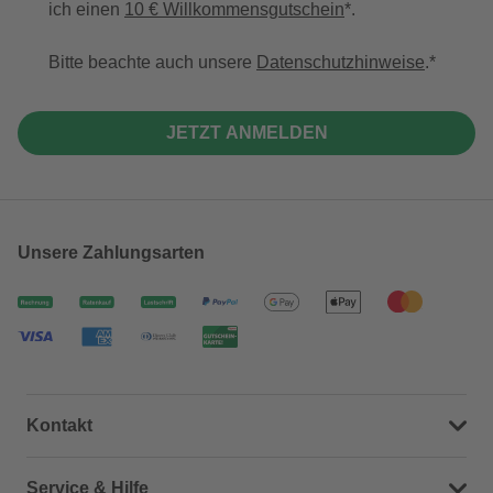
ich einen
10 € Willkommensgutschein
*.
Bitte beachte auch unsere
Datenschutzhinweise
.
JETZT ANMELDEN
Unsere Zahlungsarten
Kontakt
Dein Kontakt zu uns
Service & Hilfe