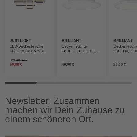
JUST LIGHT
BRILLIANT
BRILLIANT
LED-Deckenleuchte
Deckenleuchte
Deckenleucht
»Glitter«, LxB: 530 x
»BUFFI«, 1-flammig, 24
»BUFFI«, 1-fl
220 mm, warmweiß
W, 4000 K, Ø 350 mm,
W, 4000 K, Ø
IP 20
IP 20
UVP
98,95 €
59,99 €
40,00 €
25,00 €
Newsletter: Zusammen
machen wir Dein Zuhause zu
einem schöneren Ort.