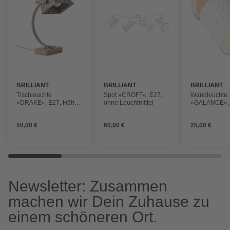
BRILLIANT
BRILLIANT
BRILLIANT
Tischleuchte
Spot »CROFT«, E27,
Wandleuchte
»DRAKE«, E27, Höhe:
ohne Leuchtmittel
»GALANCE«, 
38 cm
flammig, 40 W
130 x 240 x 2
50,00 €
60,00 €
25,00 €
20
Newsletter: Zusammen
machen wir Dein Zuhause zu
einem schöneren Ort.