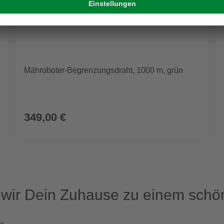
Mähroboter-Begrenzungsdraht, 1000 m, grün
349,00 €
ir Dein Zuhause zu einem schön