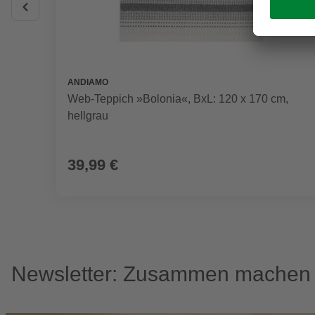
ANDIAMO
Web-Teppich »Bolonia«, BxL: 120 x 170 cm,
hellgrau
39,99 €
Newsletter: Zusammen machen w