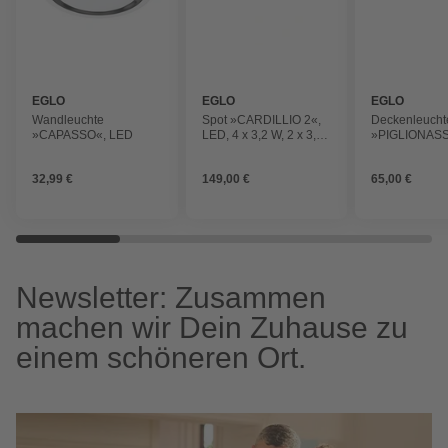
EGLO
EGLO
EGLO
Wandleuchte
Spot »CARDILLIO 2«,
Deckenleucht
»CAPASSO«, LED
LED, 4 x 3,2 W, 2 x 3,3
»PIGLIONASS
W, 1600 / 720 LM
32 W, 4700 L
32,99 €
149,00 €
65,00 €
Newsletter: Zusammen
machen wir Dein Zuhause zu
einem schöneren Ort.