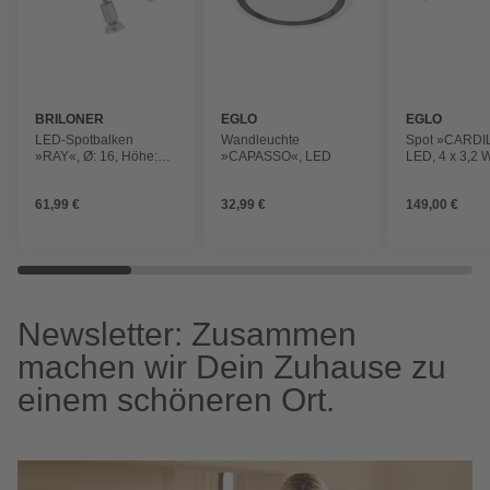
BRILONER
EGLO
EGLO
LED-Spotbalken
Wandleuchte
Spot »CARDIL
»RAY«, Ø: 16, Höhe:
»CAPASSO«, LED
LED, 4 x 3,2 W
7,4 cm, titanfarben
W, 1600 / 720
61,99 €
32,99 €
149,00 €
Newsletter: Zusammen
machen wir Dein Zuhause zu
einem schöneren Ort.