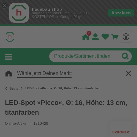
hagebau shop
Anzeigen
hagebau connect GmbH & Co. KG
KOSTENLOS- In Google Play
Wähle jetzt Deinen Markt
LED-Spot »Picco«, Ø: 16, Höhe: 13 cm, titanfarben
Spots
LED-Spot »Picco«, Ø: 16, Höhe: 13 cm,
titanfarben
Online-Artikelnr.: 1210429