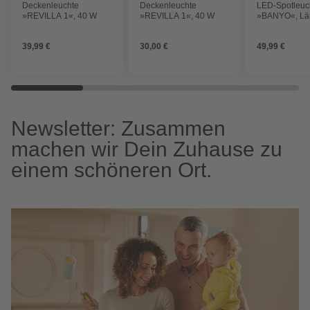
Deckenleuchte
Deckenleuchte
LED-Spotleuc
»REVILLA 1«, 40 W
»REVILLA 1«, 40 W
»BANYO«, Lä
cm, Höhe: 11,
schwarz
39,99 €
30,00 €
49,99 €
Newsletter: Zusammen
machen wir Dein Zuhause zu
einem schöneren Ort.