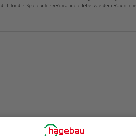
de dich für die Spotleuchte »Run« und erlebe, wie dein Raum in 