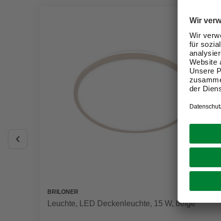
BRILONER
Leuchte, LED Deckenleuchte, 15 W, beige