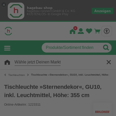
hagebau shop
Anzeigen
hagebau connect GmbH & Co. KG
KOSTENLOS- In Google Play
Wähle jetzt Deinen Markt
Tischleuchte »Sternendekor«, GU10, inkl. Leuchtmittel, Höhe: 355
Tischleuchten
Tischleuchte »Sternendekor«, GU10,
inkl. Leuchtmittel, Höhe: 355 cm
Online-Artikelnr.: 1223311