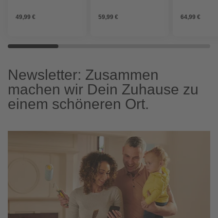
SC1 Multi
Messing, chromfarben
61 x 7,2 cm, 
metallic
49,99 €
59,99 €
64,99 €
Newsletter: Zusammen
machen wir Dein Zuhause zu
einem schöneren Ort.