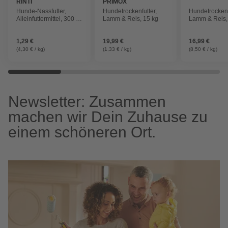
RINTI
PRIMOX
Hunde-Nassfutter,
Hundetrockenfutter,
Hundetrockenf
Alleinfuttermittel, 300 g,
Lamm & Reis, 15 kg
Lamm & Reis,
Lamm
1,29 €
19,99 €
16,99 €
(4,30 € / kg)
(1,33 € / kg)
(8,50 € / kg)
Newsletter: Zusammen
machen wir Dein Zuhause zu
einem schöneren Ort.