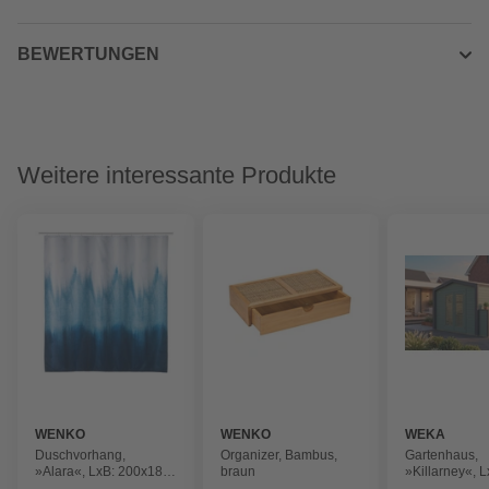
BEWERTUNGEN
Weitere interessante Produkte
WENKO
WENKO
WEKA
Duschvorhang,
Organizer, Bambus,
Gartenhaus,
»Alara«, LxB: 200x180
braun
»Killarney«, 
cm, mehrfarbig
313x357x246