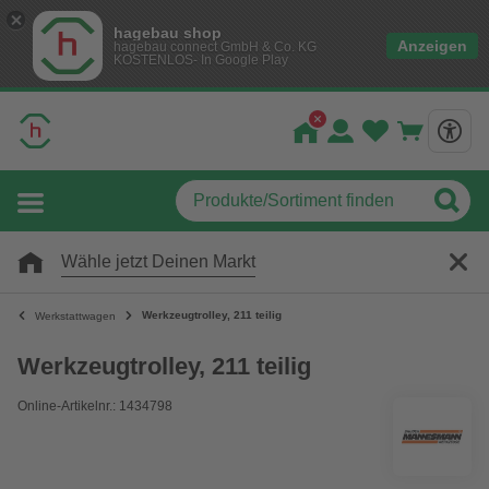
hagebau shop
Anzeigen
hagebau connect GmbH & Co. KG
KOSTENLOS- In Google Play
Wähle jetzt Deinen Markt
Werkzeugtrolley, 211 teilig
Werkstattwagen
Werkzeugtrolley, 211 teilig
Online-Artikelnr.: 1434798