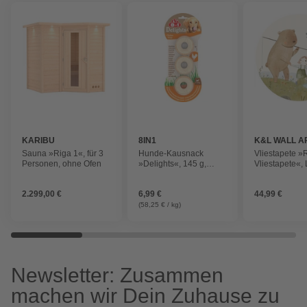
KARIBU
8IN1
K&L WALL A
Sauna »Riga 1«, für 3
Hunde-Kausnack
Vliestapete 
Personen, ohne Ofen
»Delights«, 145 g,
Vliestapete«,
Huhn
Kinder Teddy 
mehrfarbig, m
2.299,00 €
6,99 €
44,99 €
(58,25 € / kg)
Newsletter: Zusammen
machen wir Dein Zuhause zu