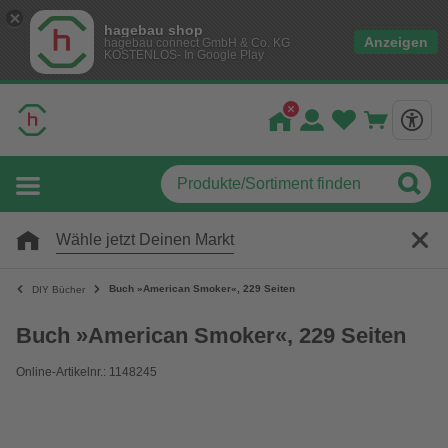
hagebau shop
Anzeigen
hagebau connect GmbH & Co. KG
KOSTENLOS- In Google Play
Wähle jetzt Deinen Markt
Buch »American Smoker«, 229 Seiten
DIY Bücher
Buch »American Smoker«, 229 Seiten
Online-Artikelnr.: 1148245