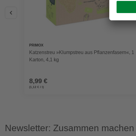
PRIMOX
Katzenstreu »Klumpstreu aus Pflanzenfasern«, 1
Karton, 4,1 kg
8,99 €
(1,12 € / l)
Newsletter: Zusammen machen w