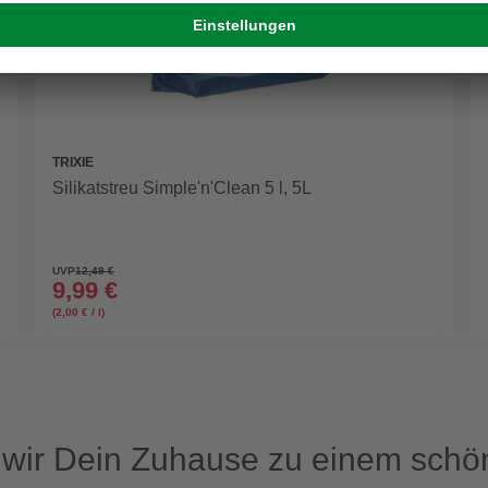
TRIXIE
Silikatstreu Simple'n'Clean 5 l, 5L
UVP
12,49 €
9,99 €
(2,00 € / l)
ir Dein Zuhause zu einem schön