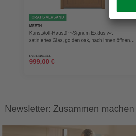
GRATIS VERSAND
MEETH
Kunststoff-Haustür »Signum Exklusiv«,
satiniertes Glas, golden oak, nach Innen öffnend,
ohne Türgriff
UVP
1.123,30 €
999,00 €
Newsletter: Zusammen machen w