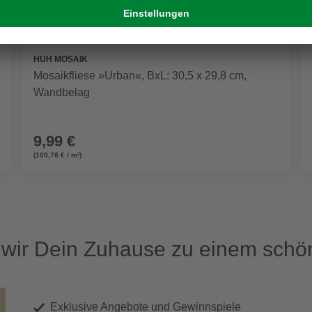
HUH MOSAIK
Mosaikfliese »Urban«, BxL: 30,5 x 29,8 cm,
Wandbelag
9,99 €
(109,78 € / m²)
ir Dein Zuhause zu einem schön
Exklusive Angebote und Gewinnspiele