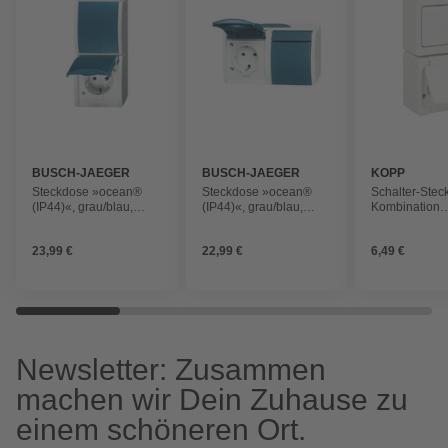
BUSCH-JAEGER
BUSCH-JAEGER
KOPP
Steckdose »ocean®
Steckdose »ocean®
Schalter-Stec
(IP44)«, grau/blau,
(IP44)«, grau/blau,
Kombination
Kunststoff/Metall, 250V
Kunststoff/Metall, 250V
»STANDARD«
Thermoplast, 
23,99 €
22,99 €
6,49 €
Newsletter: Zusammen
machen wir Dein Zuhause zu
einem schöneren Ort.