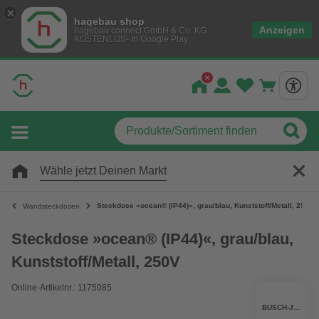
hagebau shop
Anzeigen
hagebau connect GmbH & Co. KG
KOSTENLOS- In Google Play
Wähle jetzt Deinen Markt
Steckdose »ocean® (IP44)«, grau/blau, Kunststoff/Metall, 250V
Wandsteckdosen
Steckdose »ocean® (IP44)«, grau/blau,
Kunststoff/Metall, 250V
Online-Artikelnr.: 1175085
BUSCH-JAEGER