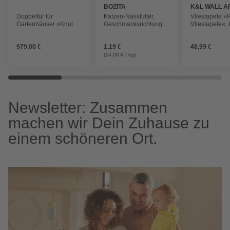
BOZITA
K&L WALL A
Doppeltür für
Katzen-Nassfutter,
Vliestapete 
Gartenhäuser »Knut
Geschmacksrichtung:
Vliestapete«,
44«, Kiefernholz, Natur
Leber, 12 Stück à 85 g
Einhorn Rege
mehrfarbig, m
979,00 €
1,19 €
48,99 €
(14,00 € / kg)
Newsletter: Zusammen
machen wir Dein Zuhause zu
einem schöneren Ort.