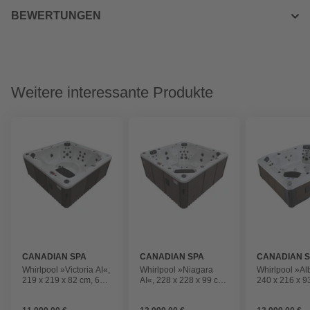
BEWERTUNGEN
Weitere interessante Produkte
CANADIAN SPA
CANADIAN SPA
CANADIAN 
Whirlpool »Victoria AI«,
Whirlpool »Niagara
Whirlpool »Alb
219 x 219 x 82 cm, 6
AI«, 228 x 228 x 99 cm,
240 x 216 x 9
Personen, mit
7 Personen, mit
Personen, mit
Soundsystem und LED
Soundsystem und LED
Soundsystem