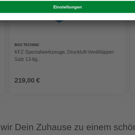
BGS TECHNIC
KFZ Spezialwerkzeuge, Druckluft-Ventilläpper-
Satz 13-tlg.
219,00 €
ir Dein Zuhause zu einem schön