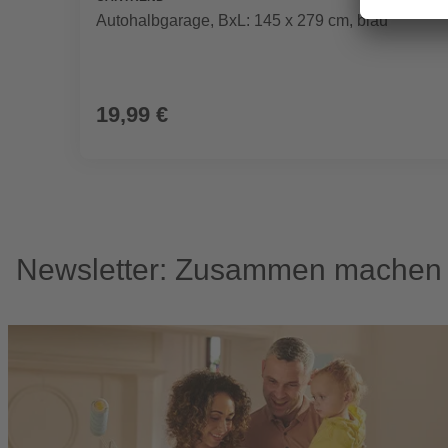
Autohalbgarage, BxL: 145 x 279 cm, blau
19,99 €
Newsletter: Zusammen machen w