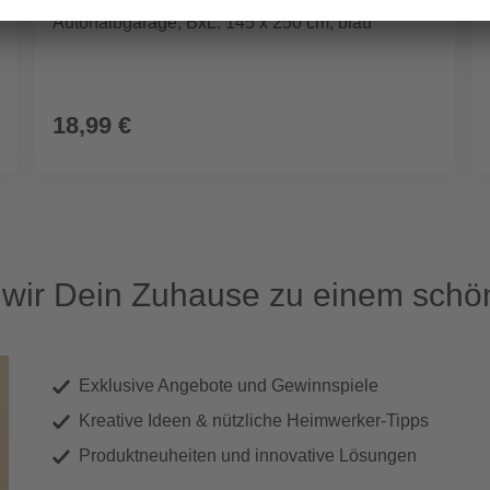
Autohalbgarage, BxL: 145 x 250 cm, blau
18,99 €
ir Dein Zuhause zu einem schön
Exklusive Angebote und Gewinnspiele
Kreative Ideen & nützliche Heimwerker-Tipps
Produktneuheiten und innovative Lösungen