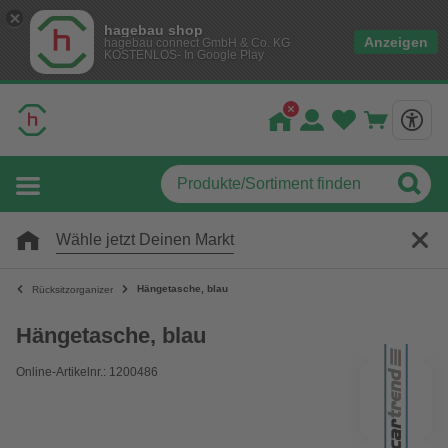
hagebau shop
Anzeigen
hagebau connect GmbH & Co. KG
KOSTENLOS- In Google Play
Wähle jetzt Deinen Markt
Hängetasche, blau
Rücksitzorganizer
Hängetasche, blau
Online-Artikelnr.: 1200486