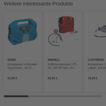
Weitere interessante Produkte
GÜDE
EINHELL
CARTREND
Kompressor »Airpower
Kofferkompressor »TC-
Kompressor, 1
Dual Drive«, 26-27
AC 190 OF Set«, 8 bar,
LxBxH: 10x18
l/min, ölfrei
Max. Füllleistung: 165
l/min
64,99 €
89,99 €
39,99 €