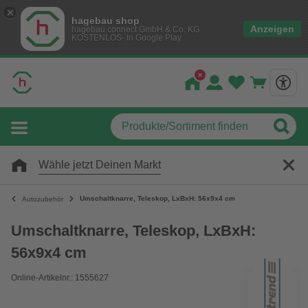
hagebau shop
Anzeigen
hagebau connect GmbH & Co. KG
KOSTENLOS- In Google Play
Wähle jetzt Deinen Markt
Umschaltknarre, Teleskop, LxBxH: 56x9x4 cm
Autozubehör
Umschaltknarre, Teleskop, LxBxH:
56x9x4 cm
Online-Artikelnr.: 1555627