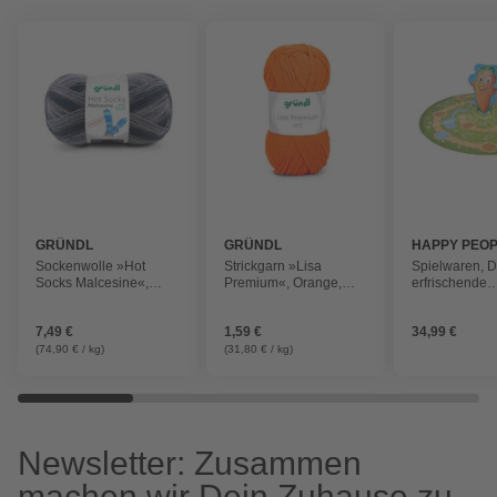
GRÜNDL
GRÜNDL
HAPPY PEO
Sockenwolle »Hot
Strickgarn »Lisa
Spielwaren, 
Socks Malcesine«,
Premium«, Orange,
erfrischende
Bunt, 100g
50g
Hasenrennne
Sprinklermatt
7,49 €
1,59 €
34,99 €
Spielfeld
(74,90 € / kg)
(31,80 € / kg)
Newsletter: Zusammen
machen wir Dein Zuhause zu