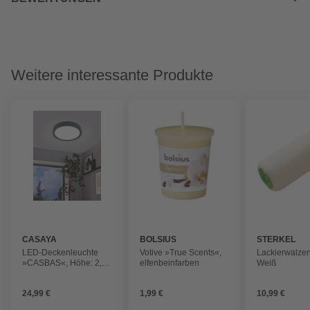
Weitere interessante Produkte
CASAYA
BOLSIUS
STERKEL
LED-Deckenleuchte
Votive »True Scents«,
Lackierwalzen
»CASBAS«, Höhe: 2,8
elfenbeinfarben
Weiß
cm, Stahl, 1 Stück
24,99 €
1,99 €
10,99 €