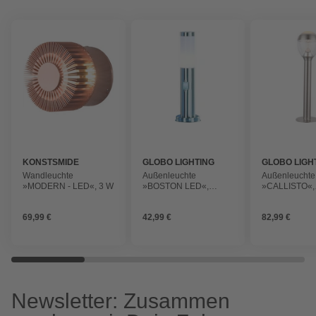
KONSTSMIDE
GLOBO LIGHTING
GLOBO LIGH
Wandleuchte
Außenleuchte
Außenleuchte
»MODERN - LED«, 3 W
»BOSTON LED«,
»CALLISTO«,
Edelstahl, 8,8 W, inkl.
Edelstahl, 9 W,
Leuchtmittel
Leuchtmittel
69,99 €
42,99 €
82,99 €
Newsletter: Zusammen