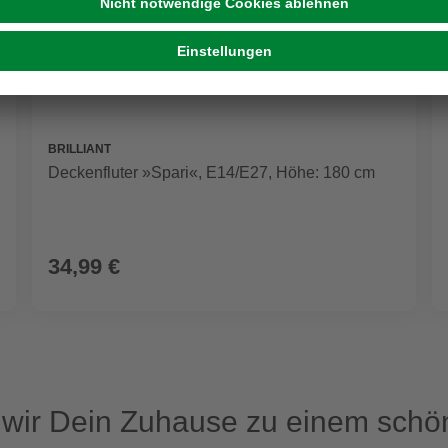
BRILLIANT
Deckenfluter »Spari«, E14/E27, Höhe: 180 cm
34,99 €
ir Dein Zuhause zu einem schön