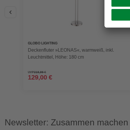
GLOBO LIGHTING
Deckenfluter »LEONAS«, warmweiß, inkl.
Leuchtmittel, Höhe: 180 cm
UVP
219,99 €
129,00 €
Newsletter: Zusammen machen w