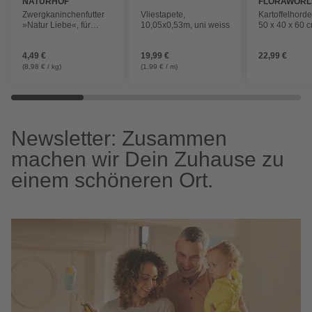
NATURHOF
FLORAWORL
SCHRÖDER
Zwergkaninchenfutter
Vliestapete,
Kartoffelhord
»Natur Liebe«, für
10,05x0,53m, uni weiss
50 x 40 x 60 
Zwergkaninchen
4,49 €
19,99 €
22,99 €
(8,98 € / kg)
(1,99 € / m)
Newsletter: Zusammen
machen wir Dein Zuhause zu
einem schöneren Ort.