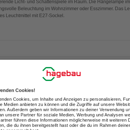
rende Licht- und Schattenspiele im Raum. Die Hängelampe im Indu
ungsvolle Beleuchtung im Wohnzimmer oder Esszimmer. Das Leuch
des Leuchtmittel mit E27-Sockel.