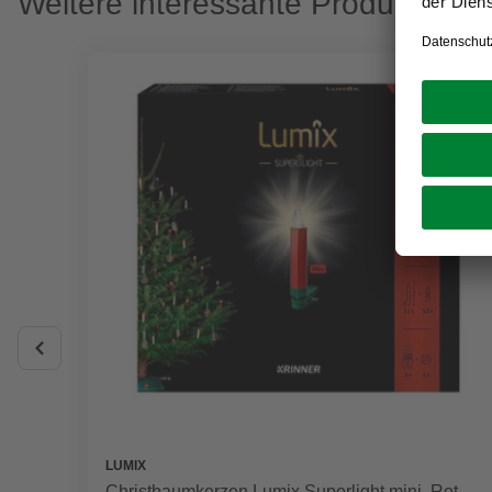
Weitere interessante Produkte
LUMIX
Christbaumkerzen Lumix Superlight mini, Rot,