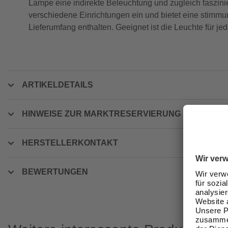
Lampe eine indirekte Beleuchtung und zugleich faszinie
verschiedene Einrichtungen ein und bietet eine stimm
Lieferumfang enthalten. Geeignet ist die Leuchte für je
ARTIKELDETAILS
HINWEISE ZUR MARKTRESERVIERUNG
HERSTELLERKONTAKT
BEWERTUNGEN