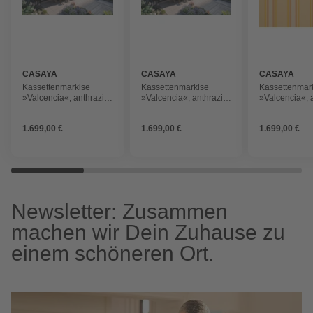
CASAYA
CASAYA
CASAYA
Kassettenmarkise
Kassettenmarkise
Kassettenmar
»Valcencia«, anthrazit,
»Valcencia«, anthrazit,
»Valcencia«, a
350x300cm Morning
350x300cm Ocean
350x300cm S
Fog 1927
Rocks 1071
7467
1.699,00 €
1.699,00 €
1.699,00 €
Newsletter: Zusammen
machen wir Dein Zuhause zu
einem schöneren Ort.