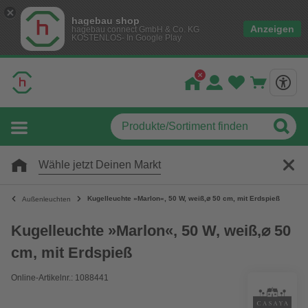
hagebau shop
Anzeigen
hagebau connect GmbH & Co. KG
KOSTENLOS- In Google Play
Wähle jetzt Deinen Markt
Kugelleuchte »Marlon«, 50 W, weiß,⌀ 50 cm, mit Erdspieß
Außenleuchten
Kugelleuchte »Marlon«, 50 W, weiß,⌀ 50
cm, mit Erdspieß
Online-Artikelnr.: 1088441