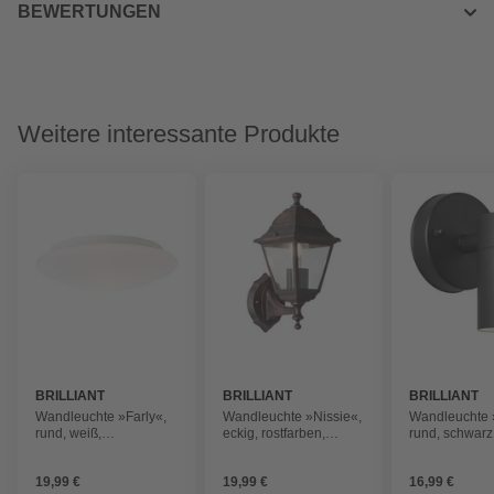
BEWERTUNGEN
Weitere interessante Produkte
BRILLIANT
BRILLIANT
BRILLIANT
Wandleuchte »Farly«,
Wandleuchte »Nissie«,
Wandleuchte 
rund, weiß,
eckig, rostfarben,
rund, schwarz
Metall/Kunststoff
Metall/Glas
Metall/Glas
19,99 €
19,99 €
16,99 €