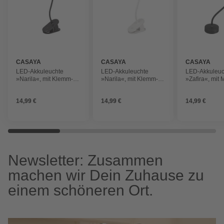
CASAYA
CASAYA
CASAYA
LED-Akkuleuchte
LED-Akkuleuchte
LED-Akkuleuc
»Narila«, mit Klemm-
»Narila«, mit Klemm-
»Zafira«, mit 
Befestigung, 140 lm,
Befestigung, 140 lm,
Befestigung, 
3000K, schwarz
3000K, weiß
3000K, schwa
14,99 €
14,99 €
14,99 €
Newsletter: Zusammen
machen wir Dein Zuhause zu
einem schöneren Ort.