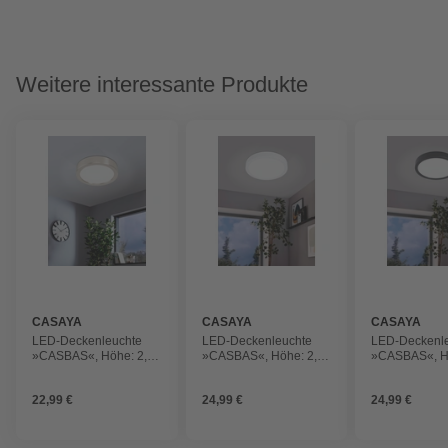
Weitere interessante Produkte
CASAYA
CASAYA
CASAYA
LED-Deckenleuchte
LED-Deckenleuchte
LED-Deckenl
»CASBAS«, Höhe: 2,8
»CASBAS«, Höhe: 2,8
»CASBAS«, H
cm, Stahl, 1 Stück
cm, Stahl, 1 Stück
cm, Stahl, 1 S
22,99 €
24,99 €
24,99 €