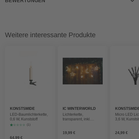
BEWERTUNGEN
Weitere interessante Produkte
KONSTSMIDE
IC WINTERWORLD
KONSTSMID
LED-Baumlichterkette,
Lichterkette,
Micro LED Lich
0,6 W, Kunststoff
transparent, inkl.
3,6 W, Kunstst
Leuchtmittel
(1)
19,99 €
24,99 €
64,99 €