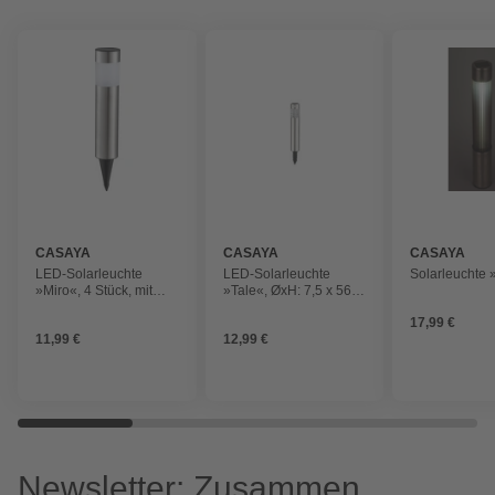
CASAYA
CASAYA
CASAYA
LED-Solarleuchte
LED-Solarleuchte
Solarleuchte 
»Miro«, 4 Stück, mit
»Tale«, ØxH: 7,5 x 56
Erdspieß, silberfarben
cm, Glas, silberfarben,
17,99 €
warmweiß
11,99 €
12,99 €
Newsletter: Zusammen