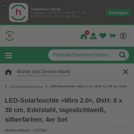
hagebau shop
Anzeigen
hagebau connect GmbH & Co. KG
KOSTENLOS- In Google Play
Wähle jetzt Deinen Markt
LED-Solarleuchte »Micro 2.0«, ØxH: 6 x 38 cm, Edelstahl,
LED Außenbeleuchtung
LED-Solarleuchte »Miro 2.0«, ØxH: 6 x
38 cm, Edelstahl, tageslichtweiß,
silberfarben, 4er Set
Online-Artikelnr.: 1437965