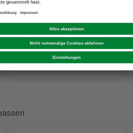
CASAYA
Loungesessel »Nibelle«, Aluminium, BxH: 64,8 x
82 cm
199,00 €
passen