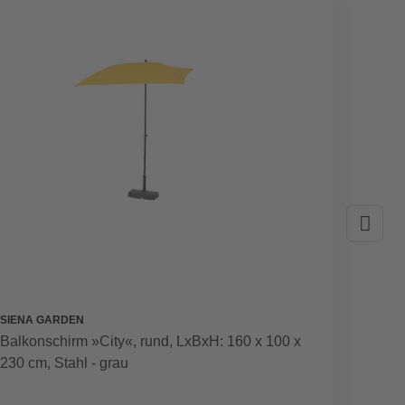
GRATI
SIENA GARDEN
BIOHOR
Balkonschirm »City«, rund, LxBxH: 160 x 100 x
Aufbew
230 cm, Stahl - grau
71 x 7