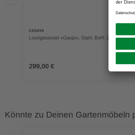
CASAYA
Loungesessel »Gaupi«, Stahl, BxH: 114 x 85 cm
299,00 €
Könnte zu Deinen Gartenmöbeln 