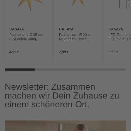
CASAYA
CASAYA
CASAYA
Papierstern, Ø 35 cm,
Papierstern, Ø 20 cm,
LED-Tannenb
6-Stunden-Timer,
6-Stunden-Timer,
LED, Solar, H
batteriebetrieben,
batteriebetrieben,
cm, warmwei
warmweiß, weiß
warmweiß, weiß
4,99 €
2,99 €
9,99 €
Newsletter: Zusammen
machen wir Dein Zuhause zu
einem schöneren Ort.