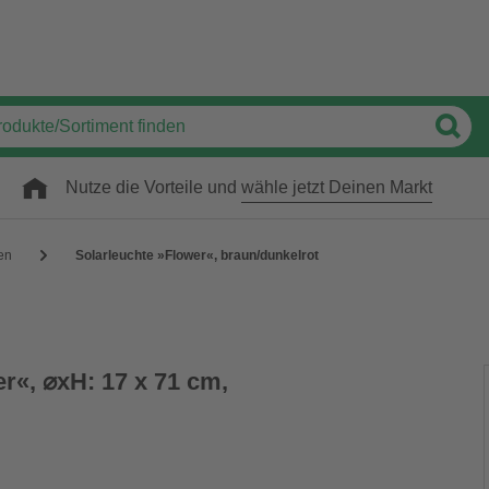
Nutze die Vorteile und
wähle jetzt Deinen Markt
en
Solarleuchte »Flower«, braun/dunkelrot
r«, ⌀xH: 17 x 71 cm,