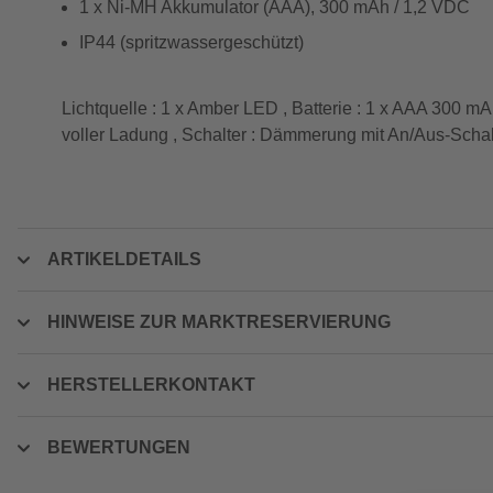
1 x Ni-MH Akkumulator (AAA), 300 mAh / 1,2 VDC
IP44 (spritzwassergeschützt)
Lichtquelle : 1 x Amber LED , Batterie : 1 x AAA 300 mA
voller Ladung , Schalter : Dämmerung mit An/Aus-Schalt
ARTIKELDETAILS
HINWEISE ZUR MARKTRESERVIERUNG
HERSTELLERKONTAKT
BEWERTUNGEN