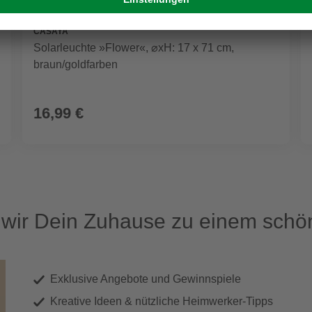
CASAYA
Solarleuchte »Flower«, ⌀xH: 17 x 71 cm,
braun/goldfarben
16,99 €
ir Dein Zuhause zu einem schön
Exklusive Angebote und Gewinnspiele
Kreative Ideen & nützliche Heimwerker-Tipps