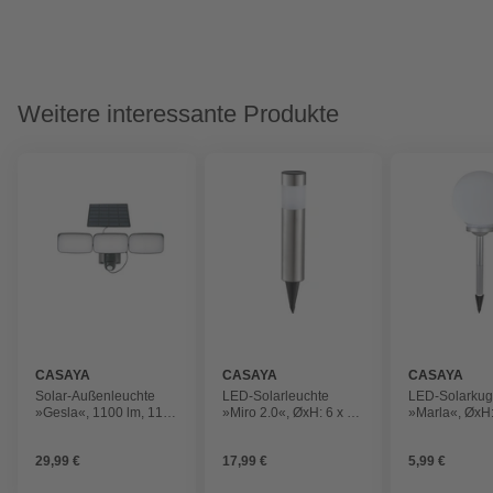
Weitere interessante Produkte
CASAYA
CASAYA
CASAYA
Solar-Außenleuchte
LED-Solarleuchte
LED-Solarkug
»Gesla«, 1100 lm, 11
»Miro 2.0«, ØxH: 6 x 38
»Marla«, ØxH:
W, 4000K, schwarz
cm, Edelstahl,
cm, 2700 K, m
tageslichtweiß,
Erdspieß
29,99 €
17,99 €
5,99 €
silberfarben, 4er Set