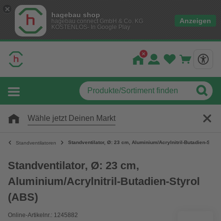
hagebau shop
Anzeigen
hagebau connect GmbH & Co. KG
KOSTENLOS- In Google Play
Wähle jetzt Deinen Markt
Standventilator, Ø: 23 cm, Aluminium/Acrylnitril-Butadien-Styro
Standventilatoren
Standventilator, Ø: 23 cm,
Aluminium/Acrylnitril-Butadien-Styrol
(ABS)
Online-Artikelnr.: 1245882