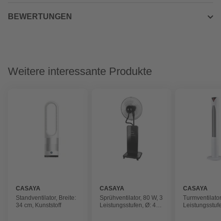
BEWERTUNGEN
Weitere interessante Produkte
CASAYA
CASAYA
CASAYA
Standventilator, Breite:
Sprühventilator, 80 W, 3
Turmventilator
34 cm, Kunststoff
Leistungsstufen, Ø: 40
Leistungsstuf
cm