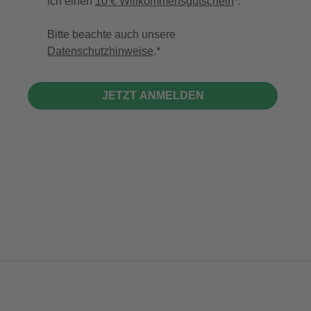
ich einen
10 € Willkommensgutschein
*.
Bitte beachte auch unsere
Datenschutzhinweise
.
JETZT ANMELDEN