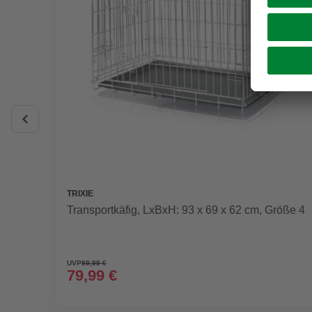
TRIXIE
Transportkäfig, LxBxH: 93 x 69 x 62 cm, Größe 4
UVP
89,99 €
79,99 €