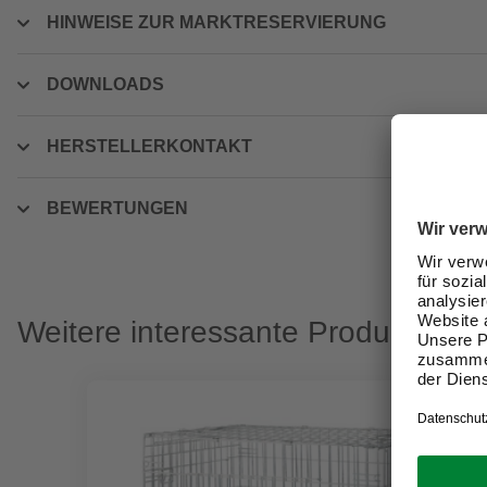
HINWEISE ZUR MARKTRESERVIERUNG
DOWNLOADS
HERSTELLERKONTAKT
BEWERTUNGEN
Weitere interessante Produkte