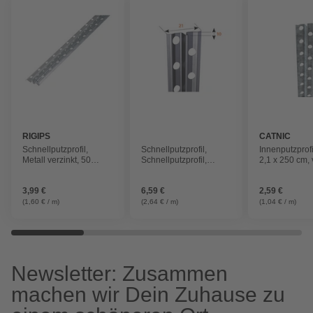
RIGIPS
CATNIC
Schnellputzprofil,
Schnellputzprofil,
Innenputzprofi
Metall verzinkt, 50
Schnellputzprofil,
2,1 x 250 cm, 
Stück im Bund
BxHxL: 2,1 x 1 x 250
Stahl
cm
3,99 €
6,59 €
2,59 €
(1,60 € / m)
(2,64 € / m)
(1,04 € / m)
Newsletter: Zusammen
machen wir Dein Zuhause zu