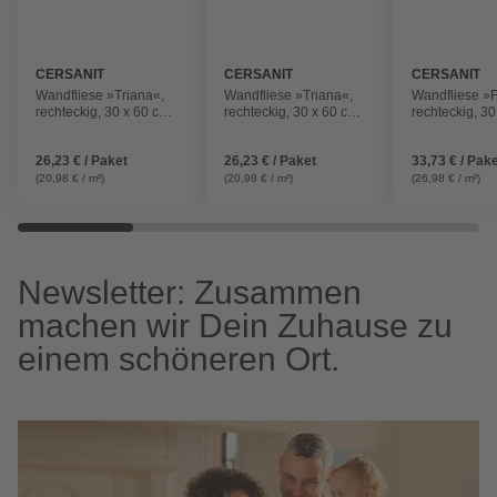
CERSANIT
CERSANIT
CERSANIT
Wandfliese »Triana«,
Wandfliese »Triana«,
Wandfliese »F
rechteckig, 30 x 60 cm,
rechteckig, 30 x 60 cm,
rechteckig, 30
beige
beige
cream
26,23 € / Paket
26,23 € / Paket
33,73 € / Pak
(20,98 € / m²)
(20,98 € / m²)
(26,98 € / m²)
Newsletter: Zusammen
machen wir Dein Zuhause zu
einem schöneren Ort.