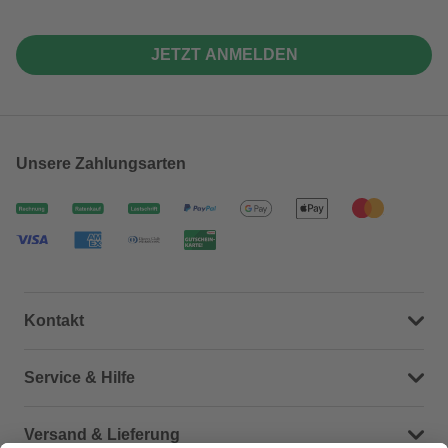
JETZT ANMELDEN
Unsere Zahlungsarten
Kontakt
Dein Kontakt zu uns
Service & Hilfe
Häufige Fragen (FAQ)
Versand & Lieferung