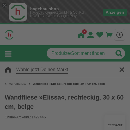
hagebau shop
Anzeigen
hagebau connect GmbH & Co. KG
KOSTENLOS- In Google Play
Wähle jetzt Deinen Markt
Wandfliese »Elissa«, rechteckig, 30 x 60 cm, beige
Wandfliesen
Wandfliese »Elissa«, rechteckig, 30 x 60
cm, beige
Online-Artikelnr.: 1427446
CERSANIT