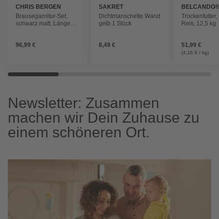
CHRIS BERGEN
SAKRET
BELCANDO
Brausegarnitur-Set,
Dichtmanschette Wand
Trockenfutter,
schwarz matt, Länge
gelb 1 Stück
Reis, 12,5 kg
Brauseschlauch: 160
cm
96,99 €
8,49 €
51,99 €
(4,16 € / kg)
Newsletter: Zusammen
machen wir Dein Zuhause zu
einem schöneren Ort.