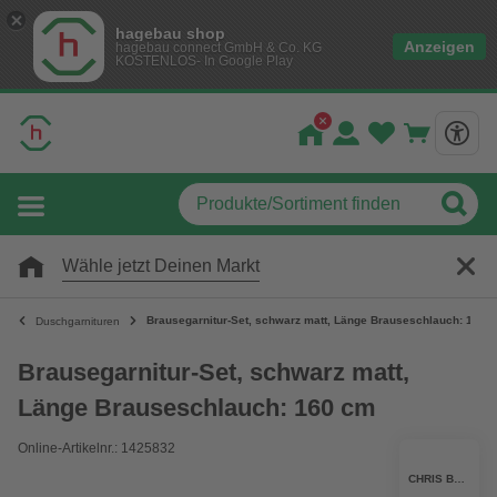
hagebau shop
Anzeigen
hagebau connect GmbH & Co. KG
KOSTENLOS- In Google Play
Wähle jetzt Deinen Markt
Brausegarnitur-Set, schwarz matt, Länge Brauseschlauch: 160 
Duschgarnituren
Brausegarnitur-Set, schwarz matt,
Länge Brauseschlauch: 160 cm
Online-Artikelnr.: 1425832
CHRIS BERGEN