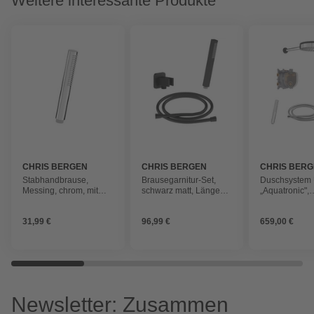
Weitere interessante Produkte
CHRIS BERGEN
CHRIS BERGEN
CHRIS BER
Stabhandbrause,
Brausegarnitur-Set,
Duschsystem 
Messing, chrom, mit
schwarz matt, Länge
„Aquatronic",
Antikalk-Noppen
Brauseschlauch: 160
chrom/schwar
cm
31,99 €
96,99 €
659,00 €
Newsletter: Zusammen