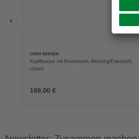
CHRIS BERGEN
Kopfbrause mit Brausearm, Messing/Edelstahl,
chrom
169,00 €
Newsletter: Zusammen machen w