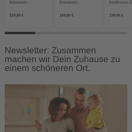
Brausearm,
Brausearm,
Kopfbrause, E
Messing/Edelstahl,
Messing/Edelstahl,
schwarz matt
schwarz matt
chrom
229,00 €
169,00 €
159,00 €
Newsletter: Zusammen
machen wir Dein Zuhause zu
einem schöneren Ort.