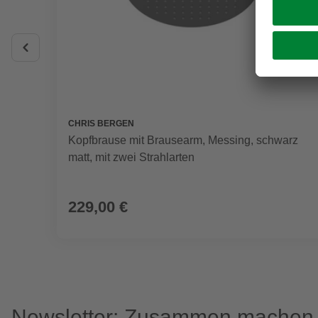
CHRIS BERGEN
Kopfbrause mit Brausearm, Messing, schwarz
matt, mit zwei Strahlarten
229,00 €
Newsletter: Zusammen machen w